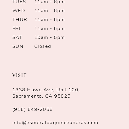
TUES
11am - 6pm
WED
11am - 6pm
THUR
11am - 6pm
FRI
11am - 6pm
SAT
10am - 5pm
SUN
Closed
VISIT
1338 Howe Ave, Unit 100,
Sacramento, CA 95825
(916) 649‑2056
info@esmeraldaquinceaneras.com